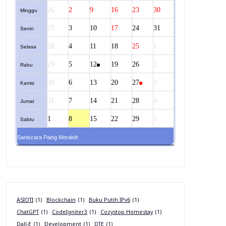
26
2
9
16
23
30
Minggu
27
3
10
17
24
31
Senin
28
4
11
18
25
1
Selasa
29
5
12
19
26
2
Rabu
30
6
13
20
27
3
Kamis
31
7
14
21
28
4
Jumat
1
8
15
22
29
5
Sabtu
Saniscara Paing Merakih
ASIOTI
(1)
Blockchain
(1)
Buku Putih IPv6
(1)
ChatGPT
(1)
CodeIgniter3
(1)
Cozystop Homestay
(1)
Dall-E
(1)
Development
(1)
DTE
(1)