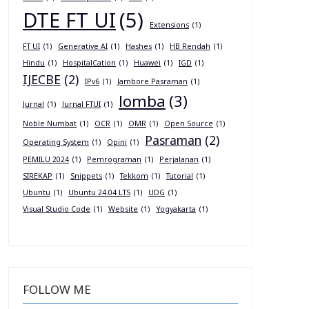
DTE FT UI
(5)
Extensions
(1)
FT UI
(1)
Generative AI
(1)
Hashes
(1)
HB Rendah
(1)
Hindu
(1)
HospitalCation
(1)
Huawei
(1)
IGD
(1)
IJECBE
(2)
IPv6
(1)
Jambore Pasraman
(1)
lomba
(3)
Jurnal
(1)
Jurnal FTUI
(1)
Noble Numbat
(1)
OCR
(1)
OMR
(1)
Open Source
(1)
Pasraman
(2)
Operating System
(1)
Opini
(1)
PEMILU 2024
(1)
Pemrograman
(1)
Perjalanan
(1)
SIREKAP
(1)
Snippets
(1)
Tekkom
(1)
Tutorial
(1)
Ubuntu
(1)
Ubuntu 24.04 LTS
(1)
UDG
(1)
Visual Studio Code
(1)
Website
(1)
Yogyakarta
(1)
FOLLOW ME