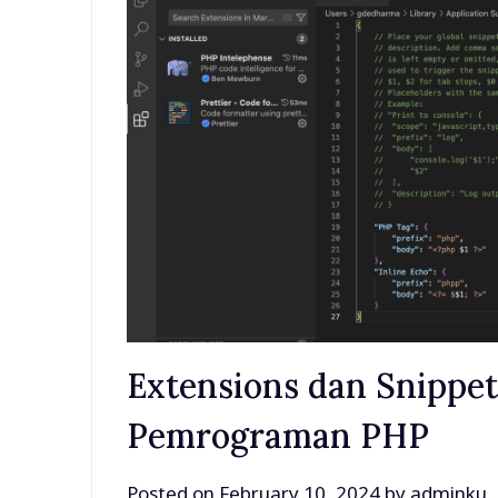
Extensions dan Snippet
Pemrograman PHP
Posted on
February 10, 2024
by
adminku