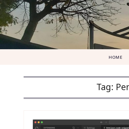
Skip
to
content
HOME
Tag:
Pe